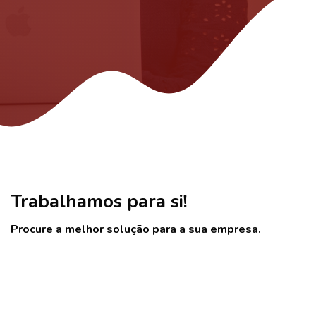
Ir para o conteúdo principal
Ignorar [Cocoon] Tablets
Trabalhamos para si!
Procure a melhor solução para a sua empresa.